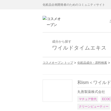
化粧品企画開発者のためのコミュニティサイト
成分から探す
ワイルドタイムエキス
コスメオーブン トップ
化粧品成分・原料検索
和ism＜ワイル
丸善製薬株式会社
マチュア世代
ECO
クリーンビューティー