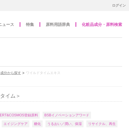
ログイン
ニュース
特集
原料用語辞典
化粧品成分・原料検索
成分から探す
ワイルドタイムエキス
ドタイム＞
CERT&COSMOS登録原料
BSBイノベーションアワード
エイジングケア
糖化
うるおい／潤い、保湿
リサイクル、再生