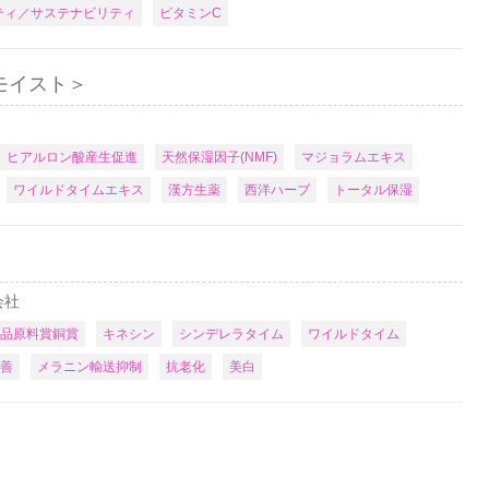
ティ／サステナビリティ
ビタミンC
モイスト＞
ヒアルロン酸産生促進
天然保湿因子(NMF)
マジョラムエキス
ワイルドタイムエキス
漢方生薬
西洋ハーブ
トータル保湿
会社
品原料賞銅賞
キネシン
シンデレラタイム
ワイルドタイム
善
メラニン輸送抑制
抗老化
美白