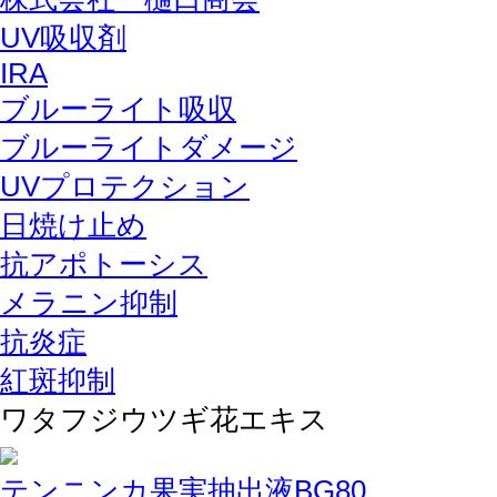
UV吸収剤
IRA
ブルーライト吸収
ブルーライトダメージ
UVプロテクション
日焼け止め
抗アポトーシス
メラニン抑制
抗炎症
紅斑抑制
ワタフジウツギ花エキス
テンニンカ果実抽出液BG80