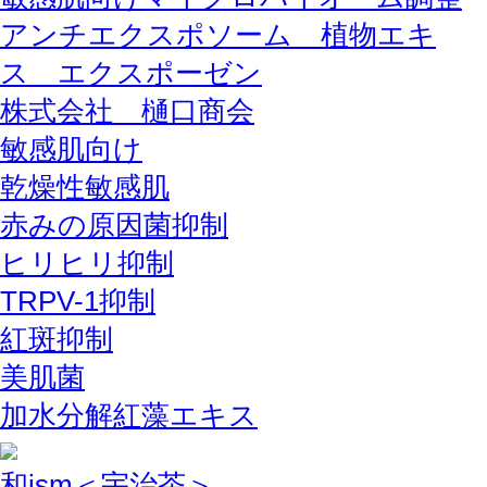
アンチエクスポソーム 植物エキ
ス エクスポーゼン
株式会社 樋口商会
敏感肌向け
乾燥性敏感肌
赤みの原因菌抑制
ヒリヒリ抑制
TRPV-1抑制
紅斑抑制
美肌菌
加水分解紅藻エキス
和ism＜宇治茶＞