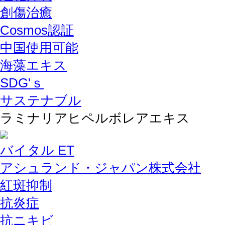
創傷治癒
Cosmos認証
中国使用可能
海藻エキス
SDG'ｓ
サステナブル
ラミナリアヒペルボレアエキス
バイタル ET
アシュランド・ジャパン株式会社
紅斑抑制
抗炎症
抗ニキビ