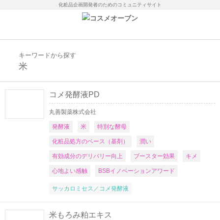
化粧品企画開発者のためのコミュニティサイト
キーワードから探す
米
コメ発酵液PD
丸善製薬株式会社
発酵液
米
特別な酵母
化粧品処方のベース（基剤）
潤い
有効成分のデリバリー向上
ブースター効果
キメ
心地よい感触
BSBイノベーションアワード
サッカロミセス／コメ発酵液
米もろみ粕エキス