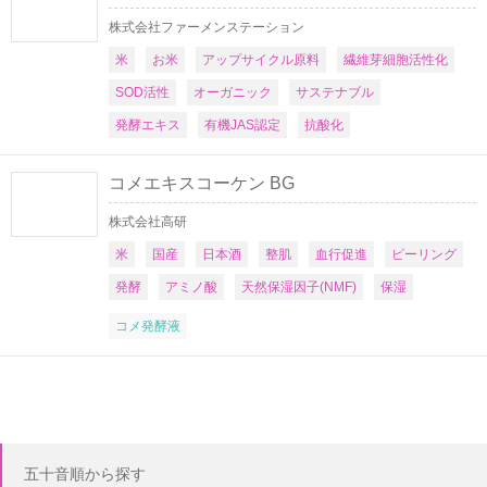
株式会社ファーメンステーション
米
お米
アップサイクル原料
繊維芽細胞活性化
SOD活性
オーガニック
サステナブル
発酵エキス
有機JAS認定
抗酸化
コメエキスコーケン BG
株式会社高研
米
国産
日本酒
整肌
血行促進
ピーリング
発酵
アミノ酸
天然保湿因子(NMF)
保湿
コメ発酵液
五十音順から探す